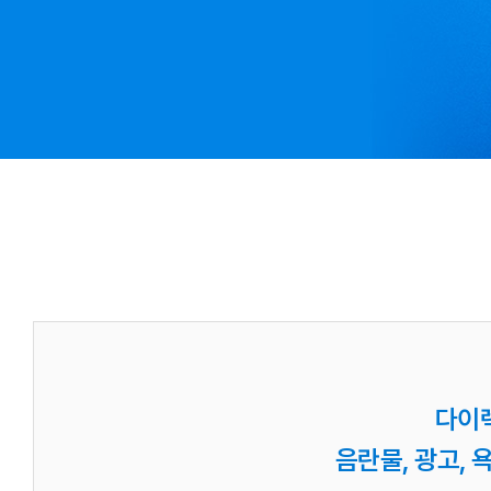
다이
음란물, 광고,