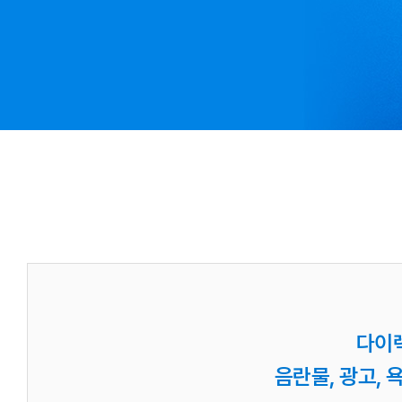
다이
음란물, 광고,