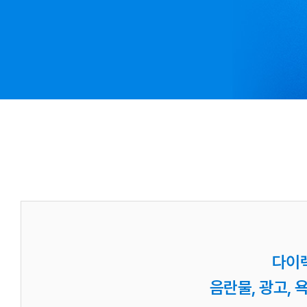
다이
음란물, 광고,